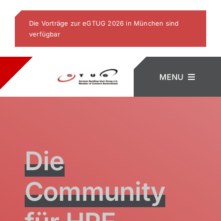
Skip
to
Die Vorträge zur eGTUG 2026 in München sind
content
verfügbar
MENU
Start
Die
Veranstaltungen
Community
Zur GTUG
Historie